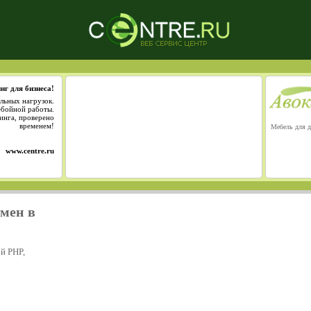
нг для бизнеса!
льных нагрузок.
ебойной работы.
инга, проверено
временем!
Мебель для д
www.centre.ru
омен в
й PHP,