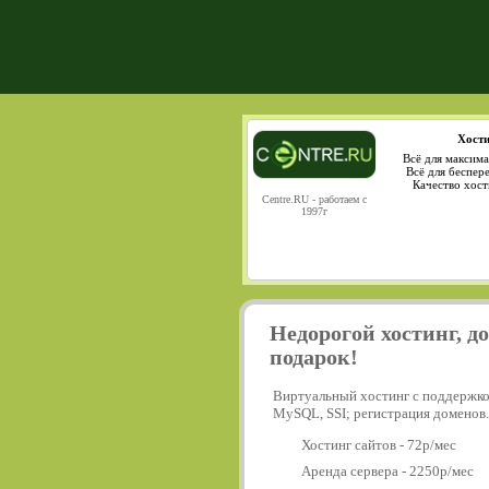
Хости
Всё для максима
Всё для беспер
Качество хост
Centre.RU - работаем с
1997г
Недорогой хостинг, д
подарок!
Виртуальный хостинг с поддержко
MySQL, SSI; регистрация доменов.
Хостинг сайтов - 72р/мес
Аренда сервера - 2250р/мес