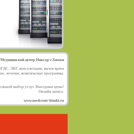
Медицинский центр Никсор г.Химки
ФГДС, ЭКГ, консультации, вызов врача
ние, лечение, комплексные программы.
ольшой выбор услуг. Выгодные цены!
Онлайн запись.
www.medcentr-himki.ru